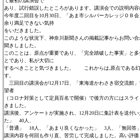
て最初の講演会で
あり、試行錯誤したところがあります。講演会での説明内容
今年度二回目を10月30日、「あま市シルバーカレッジＯＢ
余り満足できない気持
をいだきました。
このような状況下、神奈川新聞さんの掲載記事からお問い合
聞きしました。
このことは、原点が重要であり、「完全踏破した事実」と多
とであり、私が大切に
するべきことと気づきました。 これからは,原点である幻
す。
三回目の講演会が12月17日、「東海道かわさき宿交流館」
望者
（コロナ対策として定員百名で開催）で後方の方にはスライ
きました。
講演後、アンケートが実施され、12月20日に集計表を送付
た」 40人、
「普通」 18人、「あまり良くなかった」 3人、「無回
講演内容を何回も作り直、苦労して完成しました。高い評価