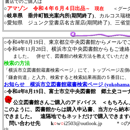
書店でのご購入は
○
アマゾン 令和４年６月４日出品
～ 現在
＜グーグル
○
岐阜県 垂井町観光案内所(期間終了)
、カルコス瑞穂
○愛知県 ジュンク堂書店名古屋店(期間終了)、三
○令和4年8月19日、東京都立中央図書館からメー
○令和4年11月28日、横浜市立中央図書館からもご連絡
ました。 併せて、図書館の検索方法を教えていただき
検索の方法
「横浜市立図書館蔵書検索ページ」にて、トップページ左側
「鎌倉街道」と入力、検索すると検索結果画面の５番目に、
お知らせ 横浜市立図書館蔵書検索ページ (yokohama.lg
○令和4年8月19日、富士市立中央図書館 郷土史コ
公立図書館さんご購入のアドバイス ＜もちろん
このように、図書館からは購入申込書、当方から納本
できました。 遠隔地でもネットだけで購入できます
問い合わせ先
k
○
w
○
i2503@outlook.jp ＊○