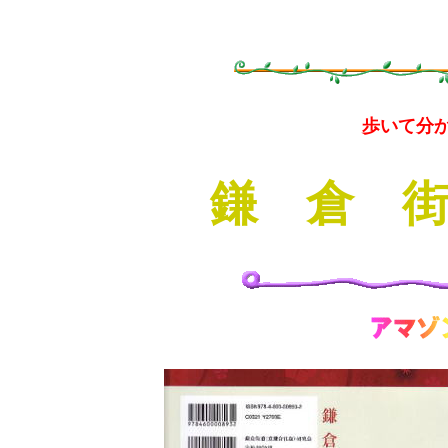
歩いて分
鎌 倉 