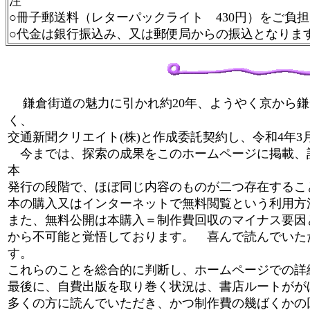
注
○冊子郵送料（レターパックライト 430円）をご負
○代金は銀行振込み、又は郵便局からの振込となりま
鎌倉街道の魅力に引かれ約20年、ようやく京から鎌
く、
交通新聞クリエイト(株)と作成委託契約し、令和4年
今までは、探索の成果をこのホームページに掲載、
本
発行の段階で、ほぼ同じ内容のものが二つ存在するこ
本の購入又はインターネットで無料閲覧という利用
また、無料公開は本購入＝制作費回収のマイナス要因
から不可能と覚悟しております。 喜んで読んでいた
す。
これらのことを総合的に判断し、ホームページでの詳
最後に、自費出版を取り巻く状況は、書店ルートがが
多くの方に読んでいただき、かつ制作費の幾ばくかの